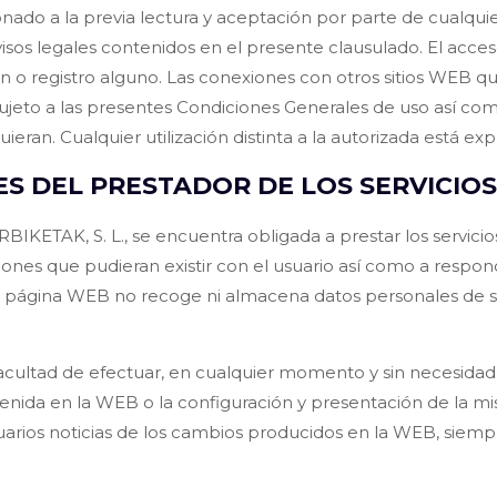
do a la previa lectura y aceptación por parte de cualquier
os legales contenidos en el presente clausulado. El acceso
ón o registro alguno. Las conexiones con otros sitios WEB qu
ujeto a las presentes Condiciones Generales de uso así co
uieran. Cualquier utilización distinta a la autorizada está e
S DEL PRESTADOR DE LOS SERVICIO
ETAK, S. L., se encuentra obligada a prestar los servicios
ones que pudieran existir con el usuario así como a respon
 página WEB no recoge ni almacena datos personales de sus
acultad de efectuar, en cualquier momento y sin necesidad 
tenida en la WEB o la configuración y presentación de la m
rios noticias de los cambios producidos en la WEB, siempre