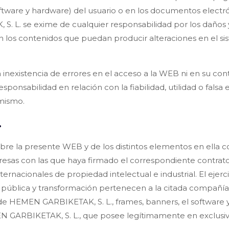
software y hardware) del usuario o en los documentos elect
. L. se exime de cualquier responsabilidad por los daños y
n los contenidos que puedan producir alteraciones en el s
nexistencia de errores en el acceso a la WEB ni en su conte
onsabilidad en relación con la fiabilidad, utilidad o falsa 
 mismo.
.
bre la presente WEB y de los distintos elementos en ella 
resas con las que haya firmado el correspondiente contrato
ernacionales de propiedad intelectual e industrial. El ejerc
 pública y transformación pertenecen a la citada compañía. 
s de HEMEN GARBIKETAK, S. L., frames, banners, el software y 
N GARBIKETAK, S. L., que posee legítimamente en exclusiv