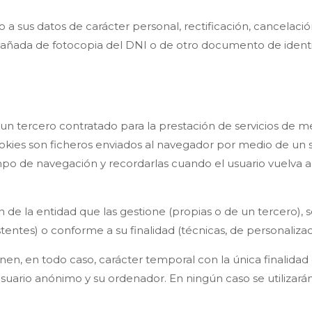
 a sus datos de carácter personal, rectificación, cancelació
ñada de fotocopia del DNI o de otro documento de identific
 un tercero contratado para la prestación de servicios de m
ookies son ficheros enviados al navegador por medio de un se
po de navegación y recordarlas cuando el usuario vuelva a visi
n de la entidad que las gestione (propias o de un tercero),
ntes) o conforme a su finalidad (técnicas, de personalización
ienen, en todo caso, carácter temporal con la única finalida
suario anónimo y su ordenador. En ningún caso se utilizará