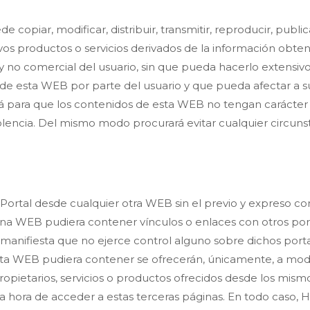
copiar, modificar, distribuir, transmitir, reproducir, publi
s productos o servicios derivados de la información obte
l y no comercial del usuario, sin que pueda hacerlo extensi
de esta WEB por parte del usuario y que pueda afectar a su 
á para que los contenidos de esta WEB no tengan carácter p
iolencia. Del mismo modo procurará evitar cualquier circuns
l Portal desde cualquier otra WEB sin el previo y expreso
ina WEB pudiera contener vínculos o enlaces con otros por
anifiesta que no ejerce control alguno sobre dichos portal
sta WEB pudiera contener se ofrecerán, únicamente, a modo 
 propietarios, servicios o productos ofrecidos desde los mi
a hora de acceder a estas terceras páginas. En todo caso,