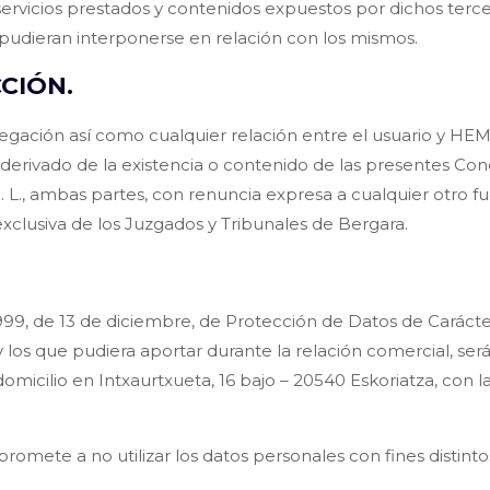
servicios prestados y contenidos expuestos por dichos terc
pudieran interponerse en relación con los mismos.
CCIÓN.
egación así como cualquier relación entre el usuario y HEM
io derivado de la existencia o contenido de las presentes Co
L., ambas partes, con renuncia expresa a cualquier otro f
xclusiva de los Juzgados y Tribunales de Bergara.
99, de 13 de diciembre, de Protección de Datos de Carácter
y los que pudiera aportar durante la relación comercial, ser
cilio en Intxaurtxueta, 16 bajo – 20540 Eskoriatza, con la 
ete a no utilizar los datos personales con fines distintos